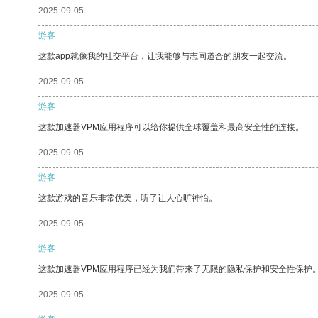
2025-09-05
游客
这款app就像我的社交平台，让我能够与志同道合的朋友一起交流。
2025-09-05
游客
这款加速器VPM应用程序可以给你提供全球覆盖和最高安全性的连接。
2025-09-05
游客
这款游戏的音乐非常优美，听了让人心旷神怡。
2025-09-05
游客
这款加速器VPM应用程序已经为我们带来了无限的隐私保护和安全性保护
2025-09-05