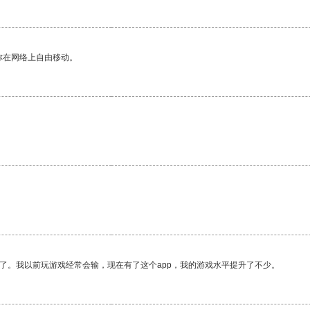
你在网络上自由移动。
了。我以前玩游戏经常会输，现在有了这个app，我的游戏水平提升了不少。