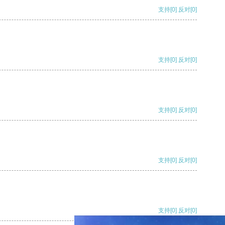
支持
[0]
反对
[0]
支持
[0]
反对
[0]
支持
[0]
反对
[0]
支持
[0]
反对
[0]
支持
[0]
反对
[0]