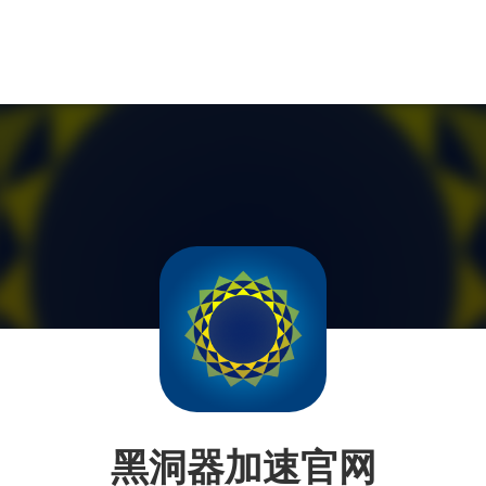
黑洞器加速官网