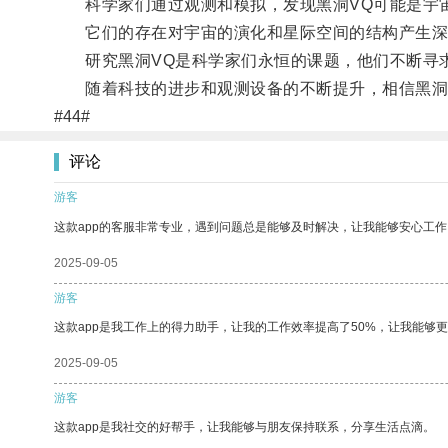
科学家们通过观测和模拟，发现黑洞VQ可能是宇
它们的存在对宇宙的演化和星际空间的结构产生深
研究黑洞VQ是科学家们永恒的课题，他们不断寻求
随着科技的进步和观测设备的不断提升，相信黑洞V
#44#
评论
游客
这款app的客服非常专业，遇到问题总是能够及时解决，让我能够安心工作
2025-09-05
游客
这款app是我工作上的得力助手，让我的工作效率提高了50%，让我能够
2025-09-05
游客
这款app是我社交的好帮手，让我能够与朋友保持联系，分享生活点滴。