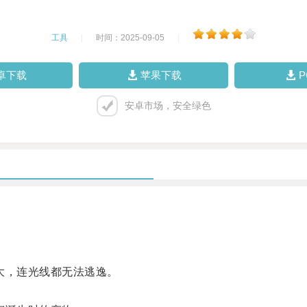
工具
|
时间：2025-09-05
|
卓下载
苹果下载
安卓市场，安全绿色
大，连光线都无法逃逸。