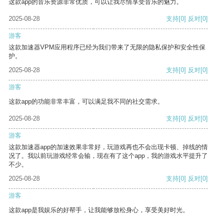
这款app的音乐资源非常优质，可以让我尽情享受音乐的魅力。
2025-08-28
支持
[0]
反对
[0]
游客
这款加速器VPM应用程序已经为我们带来了无限的隐私保护和安全性保
护。
2025-08-28
支持
[0]
反对
[0]
游客
这款app的功能非常丰富，可以满足我不同的社交需求。
2025-08-28
支持
[0]
反对
[0]
游客
这款加速器app的加速效果非常好，玩游戏再也不会出现卡顿、掉线的情
况了。我以前玩游戏经常会输，现在有了这个app，我的游戏水平提升了
不少。
2025-08-28
支持
[0]
反对
[0]
游客
这款app是我娱乐的好帮手，让我能够放松身心，享受美好时光。