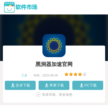
黑洞器加速官网
工具
|
时间：2025-08-28
|
安卓下载
苹果下载
PC下载
安卓市场，安全绿色