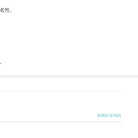
名性。
。
支持
[0]
反对
[0]